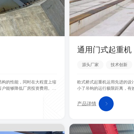
通用门式起重机
源头厂家
技术创新
结构的性能，同时在大程度上缩
欧式桥式起重机运用先进的设
客户能够降低厂房投资费用。欧
小了吊钩的运行极限距离，有
机相比，吊钩至墙面的极限距离
式桥式起重机重量轻、尺寸小
高，实际增加了现有厂房的有效
小，净空高度低，欧式桥式起
产品详情
及其他维护费中可以节省一笔可
工作空间。较小的厂房意味着
观的资金