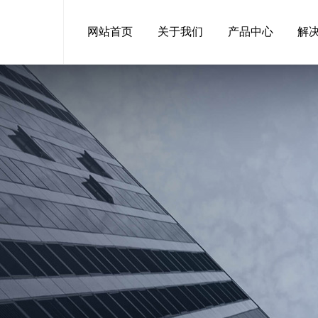
网站首页
关于我们
产品中心
解