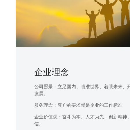
企业理念
公司愿景：立足国内、瞄准世界、着眼未来、
发展。
服务理念：客户的要求就是企业的工作标准
企业价值观：奋斗为本、人才为先、创新精神
信。