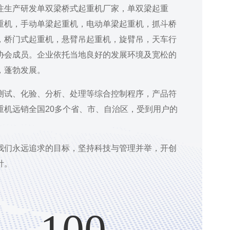
注生产研发单双梁桥式起重机厂家，单双梁起重
重机，手动单梁起重机，电动单梁起重机，抓斗桥
，桥门式起重机，悬臂吊起重机，旋臂吊，天车行
协会成员。企业依托当地良好的发展环境及宽松的
日上，蓬勃发展。
测试、化验、分析、处理等综合控制程序，产品符
重机远销全国20多个省、市、自治区，受到用户的
我们永远追求的目标，坚持科技与管理并举，开创
营方针。