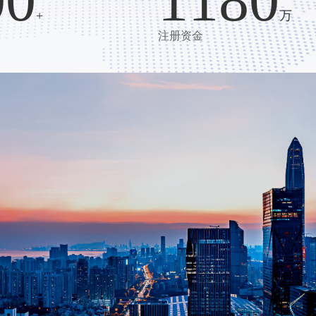
00
1180
注册资金