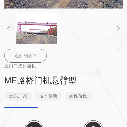
返回列表
通用门式起重机
ME路桥门机悬臂型
源头厂家
技术创新
高性价比