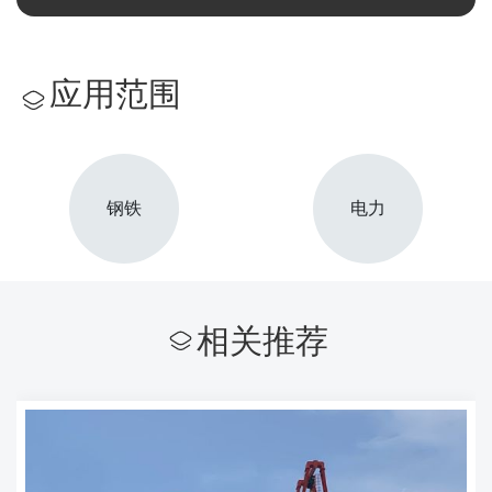
应用范围
钢铁
电力
相关推荐