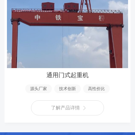
通用门式起重机
源头厂家
技术创新
高性价比
了解产品详情